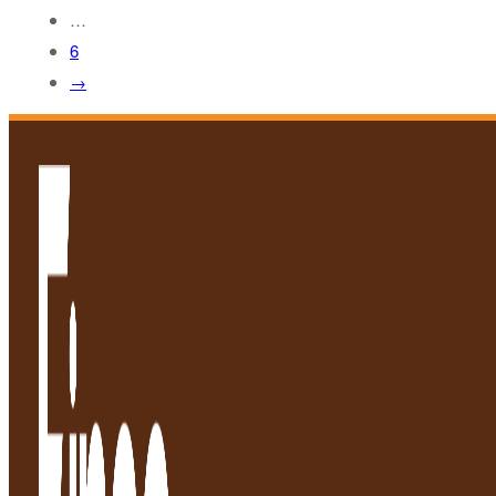
…
6
→