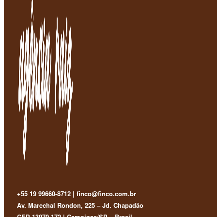
+55 19 99660-8712 | finco@finco.com.br
Av. Marechal Rondon, 225 – Jd. Chapadão
CEP 13070-172 | Campinas/SP – Brasil.